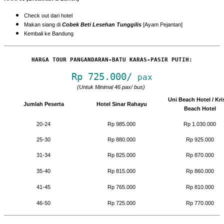
Check out dari hotel
Makan siang di
Cobek Beti Lesehan Tunggilis
[Ayam Pejantan]
Kembali ke Bandung
HARGA TOUR PANGANDARAN-BATU KARAS-PASIR PUTIH:
Rp 725.000/
pax
(Untuk Minimal 46 pax/ bus)
Uni Beach Hotel / Kri
Jumlah Peserta
Hotel Sinar Rahayu
Beach Hotel
20-24
Rp 985.000
Rp 1.030.000
25-30
Rp 880.000
Rp 925.000
31-34
Rp 825.000
Rp 870.000
35-40
Rp 815.000
Rp 860.000
41-45
Rp 765.000
Rp 810.000
46-50
Rp 725.000
Rp 770.000