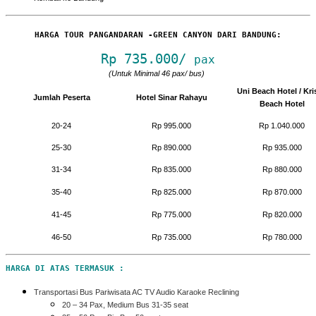
HARGA TOUR PANGANDARAN -GREEN CANYON DARI BANDUNG:
Rp 735.000/
pax
(Untuk Minimal 46 pax/ bus)
Uni Beach Hotel / Kri
Jumlah Peserta
Hotel Sinar Rahayu
Beach Hotel
20-24
Rp 995.000
Rp 1.040.000
25-30
Rp 890.000
Rp 935.000
31-34
Rp 835.000
Rp 880.000
35-40
Rp 825.000
Rp 870.000
41-45
Rp 775.000
Rp 820.000
46-50
Rp 735.000
Rp 780.000
HARGA DI ATAS TERMASUK :
Transportasi Bus Pariwisata AC TV Audio Karaoke Reclining
20 – 34 Pax, Medium Bus 31-35 seat