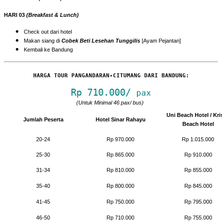
HARI 03
(Breakfast & Lunch)
Check out dari hotel
Makan siang di
Cobek Beti Lesehan Tunggilis
[Ayam Pejantan]
Kembali ke Bandung
HARGA TOUR PANGANDARAN-CITUMANG DARI BANDUNG:
Rp 710.000/
pax
(Untuk Minimal 46 pax/ bus)
Uni Beach Hotel / Kri
Jumlah Peserta
Hotel Sinar Rahayu
Beach Hotel
20-24
Rp 970.000
Rp 1.015.000
25-30
Rp 865.000
Rp 910.000
31-34
Rp 810.000
Rp 855.000
35-40
Rp 800.000
Rp 845.000
41-45
Rp 750.000
Rp 795.000
46-50
Rp 710.000
Rp 755.000