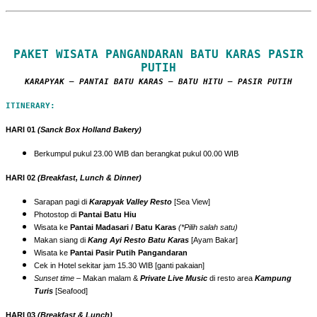
PAKET WISATA PANGANDARAN BATU KARAS PASIR
PUTIH
KARAPYAK – PANTAI BATU KARAS – BATU HITU – PASIR PUTIH
ITINERARY:
HARI 01
(Sanck Box Holland Bakery)
Berkumpul pukul 23.00 WIB dan berangkat pukul 00.00 WIB
HARI 02
(Breakfast, Lunch & Dinner)
Sarapan pagi di
Karapyak Valley Resto
[Sea View]
Photostop di
Pantai Batu Hiu
Wisata ke
Pantai Madasari / Batu Karas
(*Pilih salah satu)
Makan siang di
Kang Ayi Resto Batu Karas
[Ayam Bakar]
Wisata ke
Pantai Pasir Putih Pangandaran
Cek in Hotel sekitar jam 15.30 WIB [ganti pakaian]
Sunset time
– Makan malam &
Private Live Music
di resto area
Kampung
Turis
[Seafood]
HARI 03
(Breakfast & Lunch)