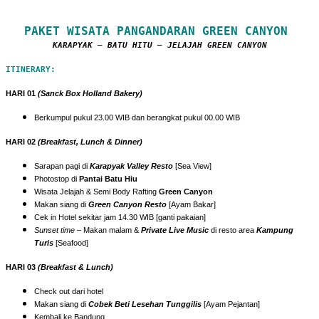
PAKET WISATA PANGANDARAN GREEN CANYON
KARAPYAK – BATU HITU – JELAJAH GREEN CANYON
ITINERARY:
HARI 01
(Sanck Box Holland Bakery)
Berkumpul pukul 23.00 WIB dan berangkat pukul 00.00 WIB
HARI 02
(Breakfast, Lunch & Dinner)
Sarapan pagi di
Karapyak Valley Resto
[Sea View]
Photostop di
Pantai Batu Hiu
Wisata Jelajah & Semi Body Rafting
Green Canyon
Makan siang di
Green Canyon Resto
[Ayam Bakar]
Cek in Hotel sekitar jam 14.30 WIB [ganti pakaian]
Sunset time
– Makan malam &
Private Live Music
di resto area
Kampung
Turis
[Seafood]
HARI 03
(Breakfast & Lunch)
Check out dari hotel
Makan siang di
Cobek Beti Lesehan Tunggilis
[Ayam Pejantan]
Kembali ke Bandung