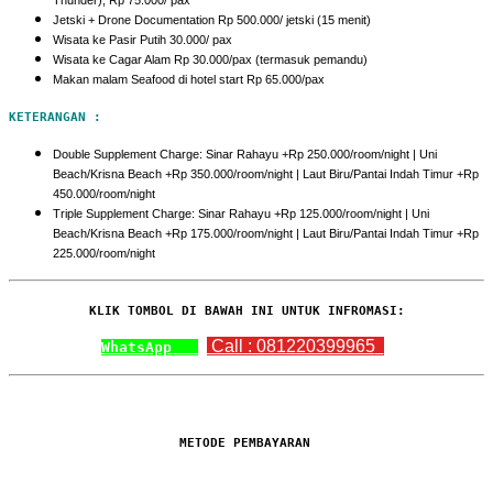
Thunder), Rp 75.000/ pax
Jetski + Drone Documentation Rp 500.000/ jetski (15 menit)
Wisata ke Pasir Putih 30.000/ pax
Wisata ke Cagar Alam Rp 30.000/pax (termasuk pemandu)
Makan malam Seafood di hotel start Rp 65.000/pax
KETERANGAN :
Double Supplement Charge: Sinar Rahayu +Rp 250.000/room/night | Uni
Beach/Krisna Beach +Rp 350.000/room/night | Laut Biru/Pantai Indah Timur +Rp
450.000/room/night
Triple Supplement Charge: Sinar Rahayu +Rp 125.000/room/night | Uni
Beach/Krisna Beach +Rp 175.000/room/night | Laut Biru/Pantai Indah Timur +Rp
225.000/room/night
KLIK TOMBOL DI BAWAH INI UNTUK INFROMASI:
Call : 081220399965
WhatsApp
METODE PEMBAYARAN