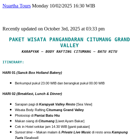
Nuartha Tours
Monday 10/02/2025 16:30 WIB
Recently updated on October 3rd, 2025 at 03:33 pm
PAKET WISATA PANGANDARAN CITUMANG GRAND
VALLEY
KARAPYAK – BODY RAFTING CITUMANG – BATU HITU
ITINERARY:
HARI 01
(Sanck Box Holland Bakery)
Berkumpul pukul 23.00 WIB dan berangkat pukul 00.00 WIB
HARI 02
(Breakfast, Lunch & Dinner)
Sarapan pagi di
Karapyak Valley Resto
[Sea View]
Wisata Body Rafting
Citumang Grand Valley
Photostop di
Pantai Batu Hiu
Makan siang di
Citumang
[Liwet Ayam Bakar]
Cek in Hotel sekitar jam 14.30 WIB [ganti pakaian]
Sunset time
– Makan malam &
Private Live Music
di resto area
Kampung
Turis
[Seafood]