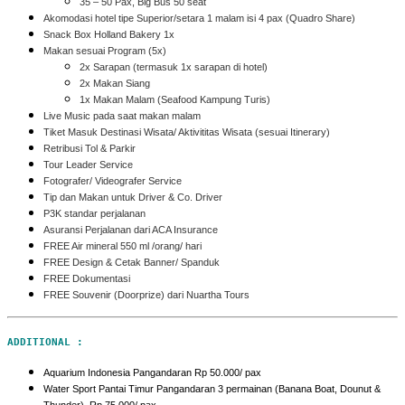
35 – 50 Pax, Big Bus 50 seat
Akomodasi hotel tipe Superior/setara 1 malam isi 4 pax (Quadro Share)
Snack Box Holland Bakery 1x
Makan sesuai Program (5x)
2x Sarapan (termasuk 1x sarapan di hotel)
2x Makan Siang
1x Makan Malam (Seafood Kampung Turis)
Live Music pada saat makan malam
Tiket Masuk Destinasi Wisata/ Aktivititas Wisata (sesuai Itinerary)
Retribusi Tol & Parkir
Tour Leader Service
Fotografer/ Videografer Service
Tip dan Makan untuk Driver & Co. Driver
P3K standar perjalanan
Asuransi Perjalanan dari ACA Insurance
FREE Air mineral 550 ml /orang/ hari
FREE Design & Cetak Banner/ Spanduk
FREE Dokumentasi
FREE Souvenir (Doorprize) dari Nuartha Tours
ADDITIONAL :
Aquarium Indonesia Pangandaran Rp 50.000/ pax
Water Sport Pantai Timur Pangandaran 3 permainan (Banana Boat, Dounut &