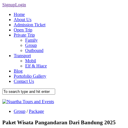
Signup
Login
Home
About Us
Admission Ticket
Open Trip
Private Trip
Family
Group
Outbound
Transport
Mobil
Elf & Hiace
Blog
Portofolio Gallery
Contact Us
Group
/
Package
Paket Wisata Pangandaran Dari Bandung 2025