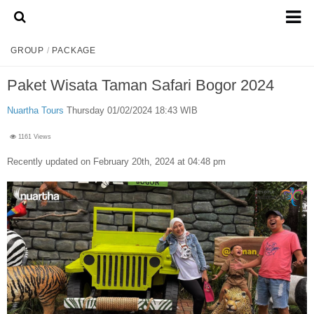
Home
GROUP
/
PACKAGE
About Us
Paket Wisata Taman Safari Bogor 2024
Admission Ticket
Nuartha Tours
Thursday 01/02/2024 18:43 WIB
Open Trip
1161 Views
Private Trip
Recently updated on February 20th, 2024 at 04:48 pm
Family
Group
Outbound
Transport
Mobil
Elf & Hiace