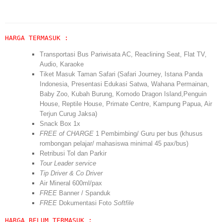
HARGA TERMASUK :
Transportasi Bus Pariwisata AC, Reaclining Seat, Flat TV,
Audio, Karaoke
Tiket Masuk Taman Safari (Safari Journey, Istana Panda
Indonesia, Presentasi Edukasi Satwa, Wahana Permainan,
Baby Zoo, Kubah Burung, Komodo Dragon Island,Penguin
House, Reptile House, Primate Centre, Kampung Papua, Air
Terjun Curug Jaksa)
Snack Box 1x
FREE of CHARGE
1 Pembimbing/ Guru per bus (khusus
rombongan pelajar/ mahasiswa minimal 45 pax/bus)
Retribusi Tol dan Parkir
Tour Leader service
Tip Driver & Co Driver
Air Mineral 600ml/pax
FREE
Banner / Spanduk
FREE
Dokumentasi Foto
Softfile
HARGA BELUM TERMASUK :