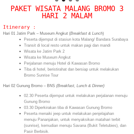
Blog
PAKET WISATA MALANG BROMO 3
Portofolio Gallery
HARI 2 MALAM
Contact Us
Itinerary :
Hari 01 Jatim Park – Museum Angkut (
Breakfast & Lunch
)
Peserta dijemput di stasiun kota Malang/ Bandara Surabaya
Transit di local resto untuk makan pagi dan mandi
Wisata ke Jatim Park 2
Wisata ke Museum Angkut
Perjalanan menuju Hotel di Kawasan Bromo
Tiba di hotel, beristirahat dan bersiap untuk melakukan
Bromo Sunrise Tour
Hari 02 Gunung Bromo – BNS
(Breakfast, Lunch & Dinner)
02.30 Peserta dijemput untuk melakukan perjalanan menuju
Gunung Bromo
03.30 Diperkirakan tiba di Kawasan Gunung Bromo
Peserta menaiki jeep untuk melakukan penjelajahan
menuju Pananjakan, untuk menyaksikan matahari terbit
(sunrise), kemudian menuju Savana (Bukit Teletubies), dan
Pasir Berbisik.