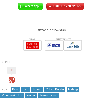
WhatsApp
Call : 081220399965
METODE PEMBAYARAN
SHARE
0
Tags:
Batu
BNS
Bromo
Coban Rondo
Malang
Museum Angkut
Promo
Taman Labirin