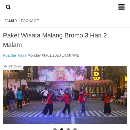
Home
FAMILY
/
PACKAGE
About Us
Paket Wisata Malang Bromo 3 Hari 2
Admission Ticket
Malam
Open Trip
Nuartha Tours
Monday 06/01/2020 14:58 WIB
Private Trip
1098 Views
Family
Group
Outbound
Transport
Mobil
Elf & Hiace