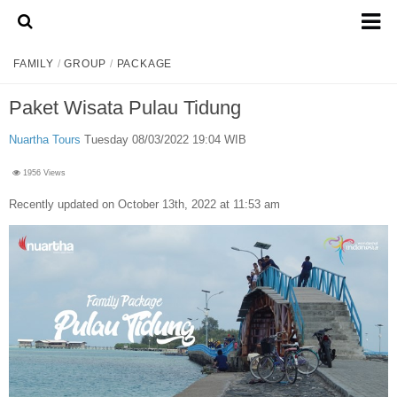
Home
FAMILY
/
GROUP
/
PACKAGE
About Us
Paket Wisata Pulau Tidung
Admission Ticket
Nuartha Tours
Tuesday 08/03/2022 19:04 WIB
Open Trip
1956 Views
Private Trip
Recently updated on October 13th, 2022 at 11:53 am
Family
Group
Outbound
Transport
Mobil
Elf & Hiace