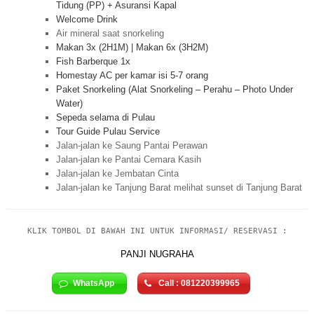
Tidung (PP) + Asuransi Kapal
Welcome Drink
Air mineral saat snorkeling
Makan 3x (2H1M) | Makan 6x (3H2M)
Fish Barberque 1x
Homestay AC per kamar isi 5-7 orang
Paket Snorkeling (Alat Snorkeling – Perahu – Photo Under
Water)
Sepeda selama di Pulau
Tour Guide Pulau Service
Jalan-jalan ke Saung Pantai Perawan
Jalan-jalan ke Pantai Cemara Kasih
Jalan-jalan ke Jembatan Cinta
Jalan-jalan ke Tanjung Barat melihat sunset di Tanjung Barat
KLIK TOMBOL DI BAWAH INI UNTUK INFORMASI/ RESERVASI :
PANJI NUGRAHA
WhatsApp
Call : 081220399965