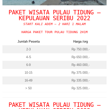
Blog
Portofolio Gallery
PAKET WISATA PULAU TIDUNG –
KEPULAUAN SERIBU 2022
Contact Us
START KALI ADEM – 2 HARI 1 MALAM
HARGA PAKET TOUR PULAU TIDUNG 2H1M
Jumlah Peserta
Harga /org
2-3
Rp 750.000,-
4-5
Rp 650.000,-
6-9
Rp 460.000,-
10-15
Rp 375.000,-
16-49
Rp 335.000,-
> 50
Rp 325.000,-
PAKET WISATA PULAU TIDUNG –